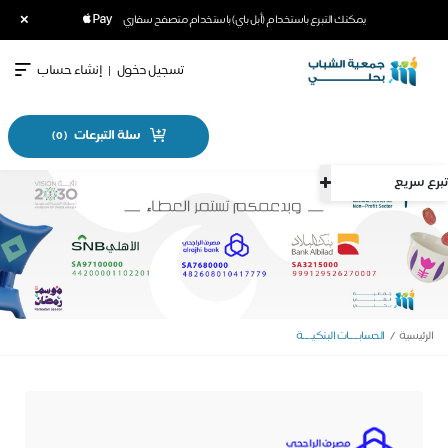
×
يمكنك التبرع باستخدام (أبل باي) باستخدام متصفح سفاري
تسجيل دخول
|
إنشاء حساب
سلة التبرعات
)
0
(
تبرع سريع
الرئيسية
الحسابــــات البنكيــــة