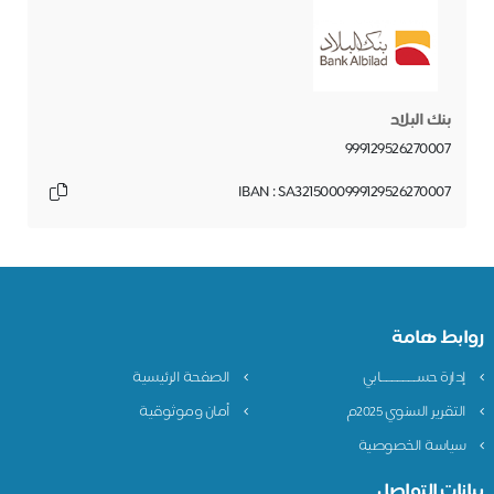
بنك البلاد
999129526270007
IBAN : SA3215000999129526270007
روابط هامة
إدارة حســـــــــــــابي
الصفحة الرئيسية
التقرير السنوي 2025م
أمان وموثوقية
سياسة الخصوصية
بيانات التواصل