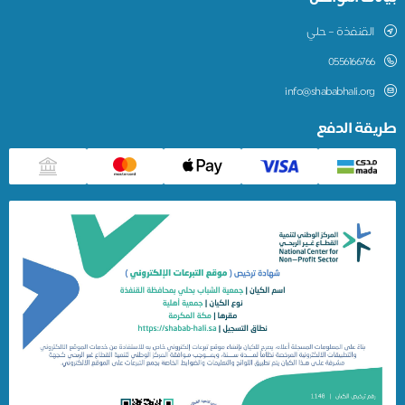
القنفذة – حلي
0556166766
info@shababhali.org
طريقة الدفع